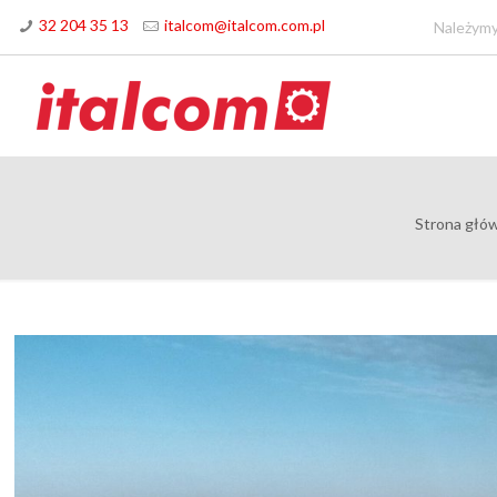
32 204 35 13
italcom@italcom.com.pl
Należymy
Strona głó