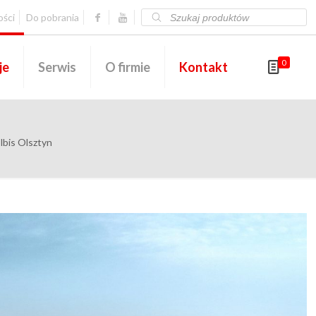
Wyszukiwarka
ości
Do pobrania
produktów
0
je
Serwis
O firmie
Kontakt
lbis Olsztyn