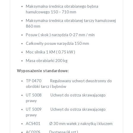
Maksymalna średnica obrabianego bębna
hamulcowego 150 – 710 mm
Maksymalna średnica obrabianej tarczy hamulcowej
860 mm
Posuw ( skok ) narzędzia 0-27 mm / min
Całkowity posuw narzędzia 150 mm
Moc silnika 1 KM ( 0.75 kW )
Masa obrabiarki 200 kg
Wyposażenie standardowe:
TP 0470 Regulowany uchwyt dwustronny do
obróbki tarcz i bębnów
UT 5008 Uchwyt do ostrza skrawającego
prawy
UT 5009 Uchwyt do ostrza skrawającego
prawy
ACS401 Ø 30 mm wałek z nakrętką i kluczem
AC020S Dystanse (4 szt.)