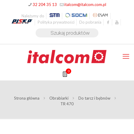
32 204 35 13
italcom@italcom.com.pl
Należymy do
Polityka prywatności
Do pobrania
Wyszukiwarka
produktów
0
Strona główna
Obrabiarki
Do tarcz i bębnów
TR 470