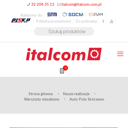
32 204 35 13
italcom@italcom.com.pl
Należymy do
Polityka prywatności
Do pobrania
Wyszukiwarka
produktów
0
Strona główna
Nasze realizacje
Warsztaty niezależne
Auto-Polo Skórzewo