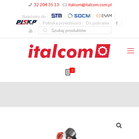
32 204 35 13
italcom@italcom.com.pl
Należymy do
Polityka prywatności
Do pobrania
Wyszukiwarka
produktów
0