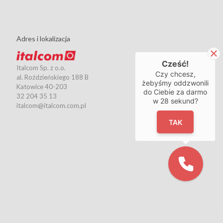
Adres i lokalizacja
Cześć!
Italcom Sp. z o.o.
Czy chcesz,
al. Roździeńskiego 188 B
żebyśmy oddzwonili
Katowice
40-203
do Ciebie za darmo
32 204 35 13
w
28
sekund?
italcom@italcom.com.pl
TAK